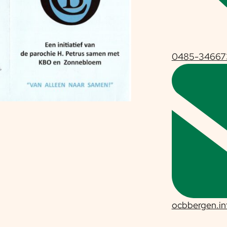
0485-34667
ocbbergen.i